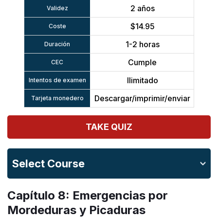
2 años
Validez
$14.95
Coste
1-2 horas
Duración
Cumple
CEC
Ilimitado
Intentos de examen
Descargar/imprimir/enviar
Tarjeta monedero
TAKE QUIZ
Select Course
Capítulo 8: Emergencias por
Mordeduras y Picaduras