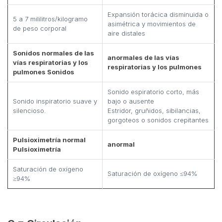
Expansión torácica disminuida o
5 a 7 mililitros/kilogramo
asimétrica y movimientos de
de peso corporal
aire distales
Sonidos normales de las
anormales de las vías
vías respiratorias y los
respiratorias y los pulmones
pulmones Sonidos
Sonido espiratorio corto, más
Sonido inspiratorio suave y
bajo o ausente
silencioso.
Estridor, gruñidos, sibilancias,
gorgoteos o sonidos crepitantes
Pulsioximetría normal
anormal
Pulsioximetría
Saturación de oxígeno
Saturación de oxígeno ≤94%
≥94%