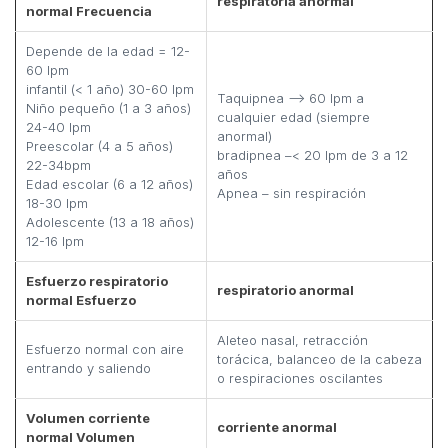
respiratoria anormal
normal Frecuencia
Depende de la edad = 12-
60 lpm
infantil (< 1 año) 30-60 lpm
Taquipnea –> 60 lpm a
Niño pequeño (1 a 3 años)
cualquier edad (siempre
24-40 lpm
anormal)
Preescolar (4 a 5 años)
bradipnea –< 20 lpm de 3 a 12
22-34bpm
años
Edad escolar (6 a 12 años)
Apnea – sin respiración
18-30 lpm
Adolescente (13 a 18 años)
12-16 lpm
Esfuerzo respiratorio
respiratorio anormal
normal Esfuerzo
Aleteo nasal, retracción
Esfuerzo normal con aire
torácica, balanceo de la cabeza
entrando y saliendo
o respiraciones oscilantes
Volumen corriente
corriente anormal
normal Volumen