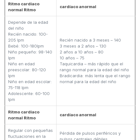
Ritmo cardíaco
cardíaco anormal
normal Ritmo
Depende de la edad
del niño
Recién nacido: 100-
205 lpm
Recién nacido a 3 meses – 140
Bebé: 100-180lpm
3 meses a 2 años – 130
Niño pequeño: 98-140
2 años a 10 años – 80
lpm
10 años – 75
Niño en edad
Taquicardia – más rápido que el
preescolar: 80-120
rango normal para la edad del niño
lpm
Bradicardia: más lenta que el rango
Niño en edad escolar:
normal para la edad del niño
75-118 lpm
Adolescente: 60-100
lpm
Ritmo cardíaco
cardíaco anormal
normal Ritmo
Regular con pequeñas
Pérdida de pulsos periféricos y
fluctuaciones en la
pulsos centrales débiles