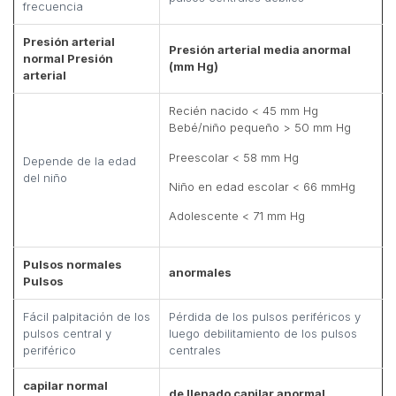
frecuencia
Presión arterial
Presión arterial media anormal
normal Presión
(mm Hg)
arterial
Recién nacido < 45 mm Hg
Bebé/niño pequeño > 50 mm Hg
Preescolar < 58 mm Hg
Depende de la edad
del niño
Niño en edad escolar < 66 mmHg
Adolescente < 71 mm Hg
Pulsos normales
anormales
Pulsos
Fácil palpitación de los
Pérdida de los pulsos periféricos y
pulsos central y
luego debilitamiento de los pulsos
periférico
centrales
capilar normal
de llenado capilar anormal