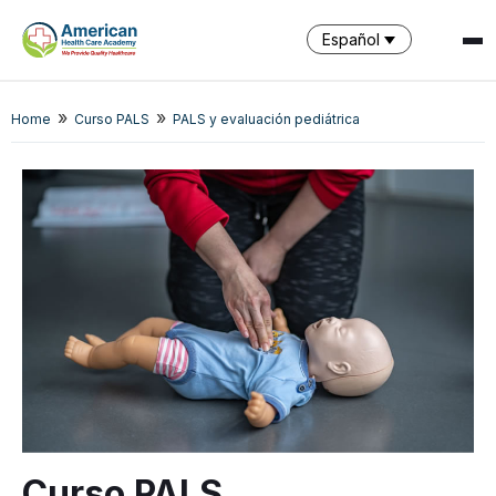
Español
»
»
Home
Curso PALS
PALS y evaluación pediátrica
SPARK
AI Assistant · AHCA
Curso PALS