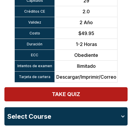
29
Capítulos
2.0
Créditos CE
2 Año
Validez
$49.95
Costo
1-2 Horas
Duración
Obediente
ECC
Ilimitado
Intentos de examen
Descargar/Imprimir/Correo
Tarjeta de cartera
TAKE QUIZ
Select Course