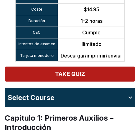
$14.95
Coste
1-2 horas
Duración
Cumple
CEC
Ilimitado
Intentos de examen
Descargar/imprimir/enviar
Tarjeta monedero
TAKE QUIZ
Select Course
Capítulo 1: Primeros Auxilios –
Introducción