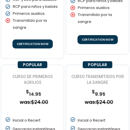
RCP para niños y bebés
RCP para niños y bebés
Primeros auxilios
Primeros auxilios
Transmitido por la
Transmitido por la
sangre
sangre
CERTIFICATION NOW
CERTIFICATION NOW
POPULAR
POPULAR
CURSO DE PRIMEROS
CURSO TRANSMITIDOS POR
AUXILIOS
LA SANGRE
$
$
14.95
9.95
was:$24.00
was:$24.00
Inicial o Recert
Inicial o Recert
Descarga instantánea
Descarga instantánea