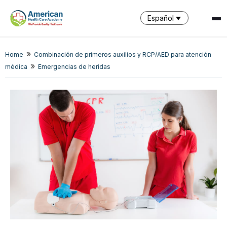
Español
»
Home
Combinación de primeros auxilios y RCP/AED para atención
SPARK
»
médica
Emergencias de heridas
AI Assistant · AHCA