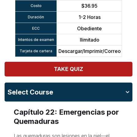
$36.95
Costo
1-2 Horas
Duración
Obediente
ECC
Ilimitado
Intentos de examen
Descargar/Imprimir/Correo
Tarjeta de cartera
TAKE QUIZ
Select Course
Capítulo 22: Emergencias por
Quemaduras
Las quemaduras son lesiones en la piel—el