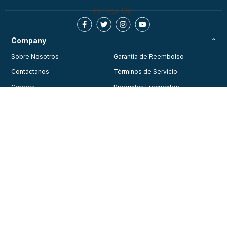
Follow Us:
Company
Sobre Nosotros
Garantía de Reembolso
Contáctanos
Términos de Servicio
Careers
Preguntas Frecuentes
Testimonios
Blog
Política de Privacidad
Join Our Community
Consent Preferences
Training
Courses
© 2026, American Health Care Academy. All rights reserved.