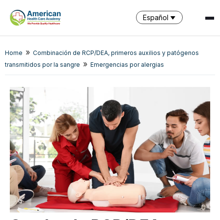
Español
»
Home
Combinación de RCP/DEA, primeros auxilios y patógenos
SPARK
»
transmitidos por la sangre
Emergencias por alergias
AI Assistant · AHCA