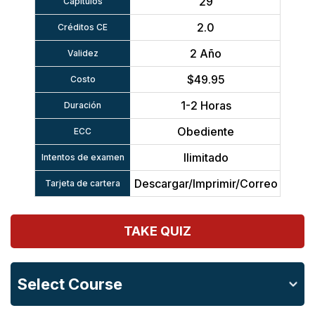
29
Capítulos
2.0
Créditos CE
2 Año
Validez
$49.95
Costo
1-2 Horas
Duración
Obediente
ECC
Ilimitado
Intentos de examen
Descargar/Imprimir/Correo
Tarjeta de cartera
TAKE QUIZ
Select Course