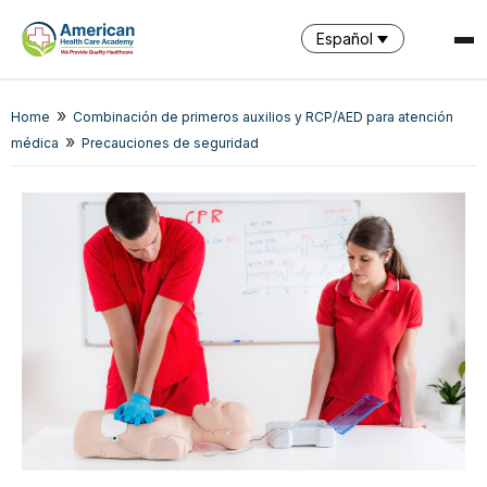
Español
»
Home
Combinación de primeros auxilios y RCP/AED para atención
SPARK
»
AI Assistant · AHCA
médica
Precauciones de seguridad