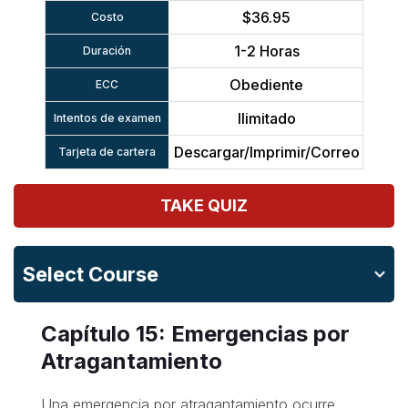
$36.95
Costo
1-2 Horas
Duración
Obediente
ECC
Ilimitado
Intentos de examen
Descargar/Imprimir/Correo
Tarjeta de cartera
TAKE QUIZ
Select Course
Capítulo 15: Emergencias por
Atragantamiento
Una emergencia por atragantamiento ocurre