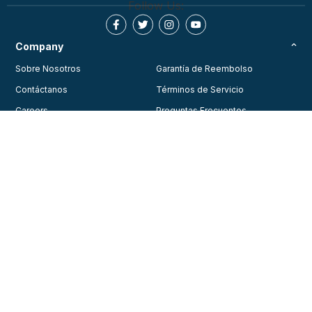
Follow Us:
Company
Sobre Nosotros
Garantía de Reembolso
Contáctanos
Términos de Servicio
Careers
Preguntas Frecuentes
Testimonios
Blog
Política de Privacidad
Join Our Community
Consent Preferences
Training
Courses
© 2026, American Health Care Academy. All rights reserved.
Contact us for support
1-888-277-7865