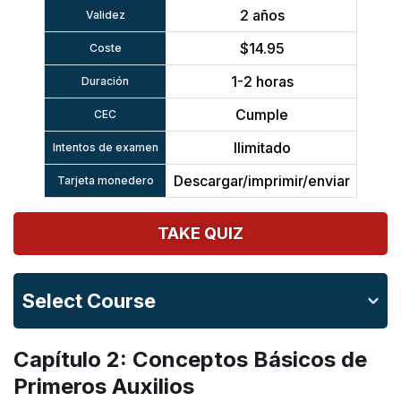
2 años
Validez
$14.95
Coste
1-2 horas
Duración
Cumple
CEC
Ilimitado
Intentos de examen
Descargar/imprimir/enviar
Tarjeta monedero
TAKE QUIZ
Select Course
Capítulo 2: Conceptos Básicos de
Primeros Auxilios