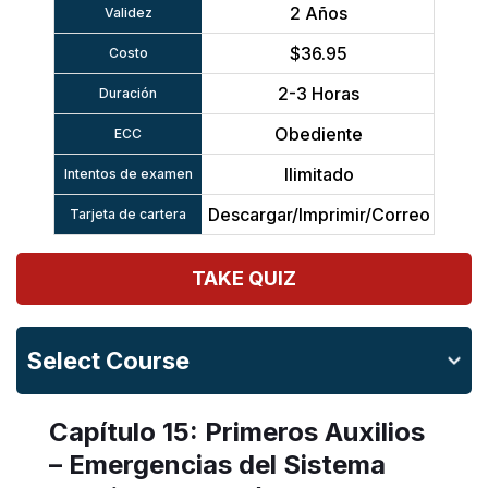
2 Años
Validez
$36.95
Costo
2-3 Horas
Duración
Obediente
ECC
Ilimitado
Intentos de examen
Descargar/Imprimir/Correo
Tarjeta de cartera
TAKE QUIZ
Select Course
Capítulo 15: Primeros Auxilios
– Emergencias del Sistema