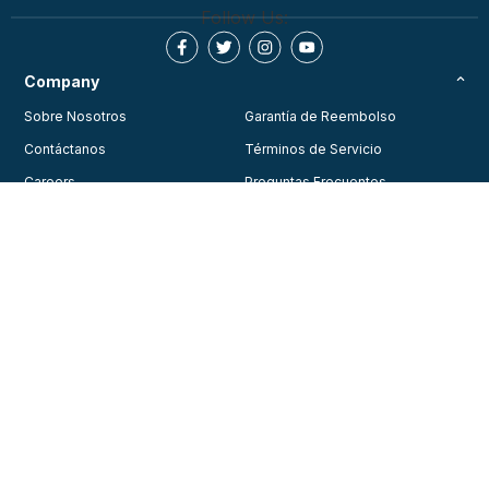
Follow Us:
Company
Sobre Nosotros
Garantía de Reembolso
Contáctanos
Términos de Servicio
Careers
Preguntas Frecuentes
Testimonios
Blog
Política de Privacidad
Join Our Community
Consent Preferences
Training
Courses
© 2026, American Health Care Academy. All rights reserved.