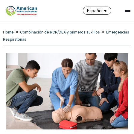
Español
»
»
Home
Combinación de RCP/DEA y primeros auxilios
Emergencias
Respiratorias
SPARK
AI Assistant · AHCA