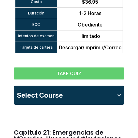
$36.95
Costo
1-2 Horas
Duración
Obediente
ECC
Ilimitado
Intentos de examen
Descargar/Imprimir/Correo
Tarjeta de cartera
TAKE QUIZ
Select Course
Capítulo 21: Emergencias de