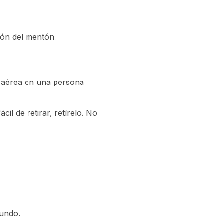
ción del mentón.
a aérea en una persona
il de retirar, retírelo. No
undo.