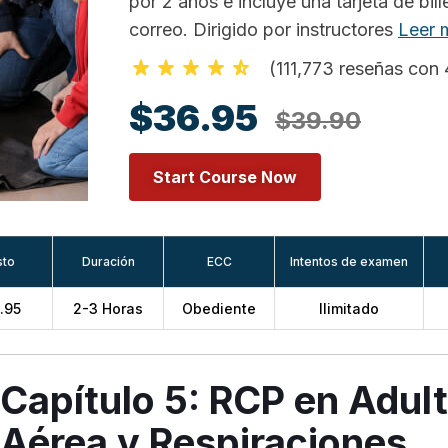
por 2 años e incluye una tarjeta de bill
correo. Dirigido por instructores
Leer 
(111,773 reseñas con 4
$36.95
$39.90
Start Course Now
sto
Duración
ECC
Intentos de examen
.95
2-3 Horas
Obediente
Ilimitado
Capítulo 5: RCP en Adult
Aérea y Respiraciones