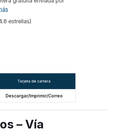
etera gratuita enviada por
más
.8 estrellas)
Tarjeta de cartera
Descargar/Imprimir/Correo
os – Vía