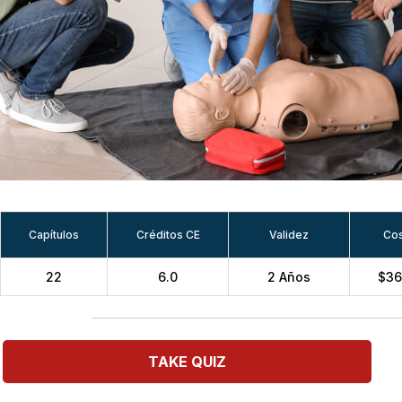
Capítulos
Créditos CE
Validez
Co
22
6.0
2 Años
$36
TAKE QUIZ