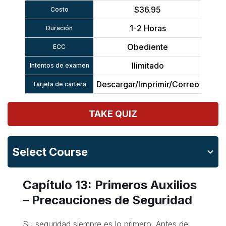
$36.95
Costo
1-2 Horas
Duración
Obediente
ECC
Ilimitado
Intentos de examen
Descargar/Imprimir/Correo
Tarjeta de cartera
TAKE QUIZ
Select Course
Capítulo 13: Primeros Auxilios
– Precauciones de Seguridad
Su seguridad siempre es lo primero. Antes de