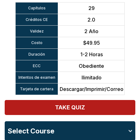
29
Capítulos
2.0
Créditos CE
2 Año
Validez
$49.95
Costo
1-2 Horas
Duración
Obediente
ECC
Ilimitado
Intentos de examen
Descargar/Imprimir/Correo
Tarjeta de cartera
TAKE QUIZ
Select Course