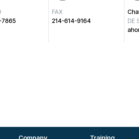
O
FAX
Cha
-7865
214-614-9164
DE 
ahor
Company
Training