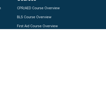
n
CPR/AED Course Overview
BLS Course Overview
First Aid Course Overview
Healthcare Provider Course Overview
Bloodborne Pathogens Course Overview
Curso de ACLS
Curso de PALS
o
Curso de HIPAA
CPR/AED Recertification
BLS Recertifcation