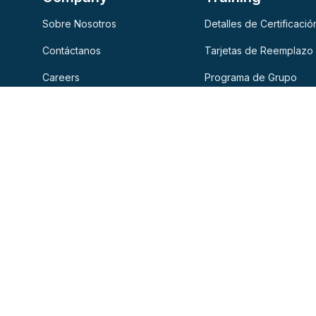
Sobre Nosotros
Detalles de Certificació
Contáctanos
Tarjetas de Reemplazo
Careers
Programa de Grupo
Testimonios
Industry CPR Training
Política de Privacidad
Accreditation
Consent Preferences
CPR Ratio
Garantía de Reembolso
Clase de RCP Gratuita
Términos de Servicio
Aprendizaje Combinad
Preguntas Frecuentes
Verify Certificate
Blog
Renovaciones
Join Our Community
Código de cupón