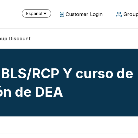
Español
Customer Login
Group
oup Discount
BLS/RCP Y curso de
ón de DEA